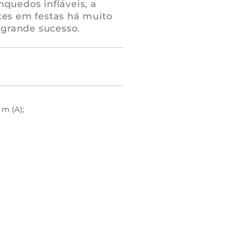
nquedos infláveis, a
tes em festas há muito
grande sucesso.
:
5 m (A);