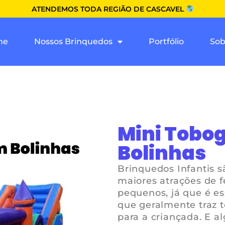
ATENDEMOS TODA REGIÃO DE CASCAVEL
me
Nossos Brinquedos
Portfólio
Sob
Mini Tobo
Bolinhas
Brinquedos Infantis 
maiores atrações de f
pequenos, já que é e
que geralmente traz t
para a criançada. E a