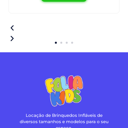
Locação de Brinquedos Infláveis de
diversos tamanhos e modelos para o seu
espaço.