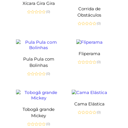
Xícara Gira Gira
Corrida de
(0)
Obstáculos
Avaliação
0
(0)
de
5
Avaliação
0
de
5
Fliperama
Pula Pula com
(0)
Bolinhas
Avaliação
0
(0)
de
5
Avaliação
0
de
5
Cama Elástica
Tobogã grande
(0)
Mickey
Avaliação
0
(0)
de
5