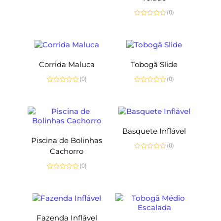
Avaliação
0
(0)
de
5
Avaliação
0
de
5
Corrida Maluca
Tobogã Slide
(0)
(0)
Avaliação
Avaliação
0
0
de
de
5
5
Basquete Inflável
Piscina de Bolinhas
(0)
Cachorro
Avaliação
0
(0)
de
5
Avaliação
0
de
5
Fazenda Inflável