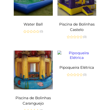
Water Ball
Piscina de Bolinhas
Castelo
(0)
Avaliação
(0)
0
Avaliação
de
0
5
de
5
Pipoqueira Elétrica
(0)
Avaliação
0
de
5
Piscina de Bolinhas
Caranguejo