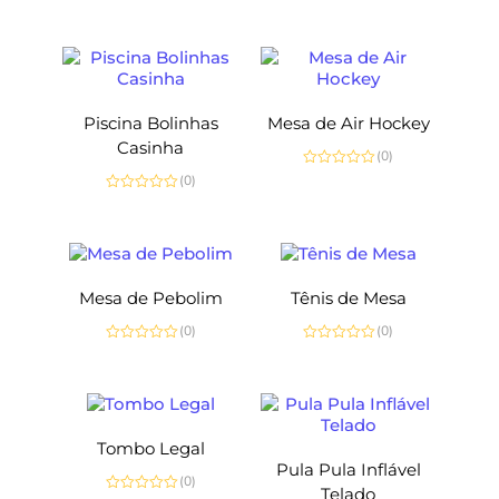
Avaliação
0
de
5
Piscina Bolinhas
Mesa de Air Hockey
Casinha
(0)
Avaliação
(0)
0
Avaliação
de
0
5
de
5
Mesa de Pebolim
Tênis de Mesa
(0)
(0)
Avaliação
Avaliação
0
0
de
de
5
5
Tombo Legal
Pula Pula Inflável
(0)
Telado