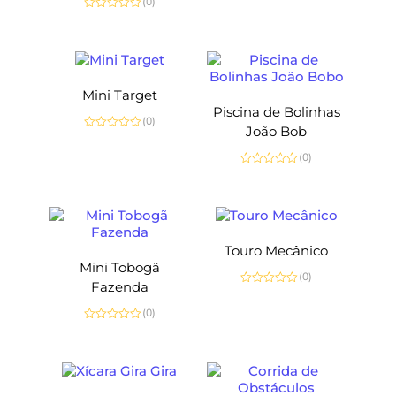
(0)
Avaliação
0
de
5
Mini Target
Piscina de Bolinhas
(0)
João Bob
Avaliação
0
(0)
de
5
Avaliação
0
de
5
Touro Mecânico
Mini Tobogã
(0)
Fazenda
Avaliação
0
(0)
de
5
Avaliação
0
de
5