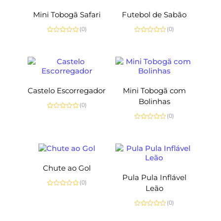
Mini Tobogã Safari
Futebol de Sabão
(0)
(0)
Avaliação
Avaliação
0
0
de
de
5
5
Castelo Escorregador
Mini Tobogã com
Bolinhas
(0)
Avaliação
(0)
0
Avaliação
de
0
5
de
5
Chute ao Gol
Pula Pula Inflável
(0)
Leão
Avaliação
0
(0)
de
5
Avaliação
0