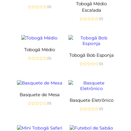
Tobogã Médio
(0)
Escalada
Avaliação
0
(0)
de
5
Avaliação
0
de
5
Tobogã Médio
Tobogã Bob Esponja
(0)
(0)
Avaliação
0
Avaliação
de
0
5
de
5
Basquete de Mesa
Basquete Eletrônico
(0)
(0)
Avaliação
0
Avaliação
de
0
5
de
5