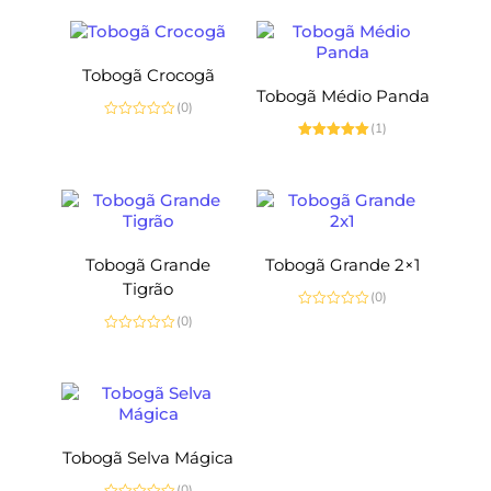
de
5
Tobogã Crocogã
Tobogã Médio Panda
(0)
(1)
Avaliação
0
Avaliação
de
5.00
de 5
5
Tobogã Grande
Tobogã Grande 2×1
Tigrão
(0)
Avaliação
(0)
0
Avaliação
de
0
5
de
5
Tobogã Selva Mágica
(0)